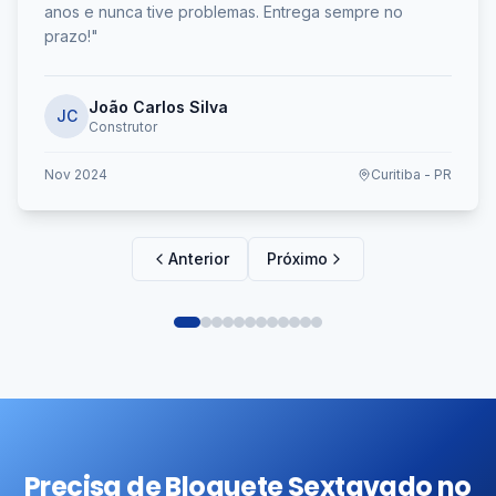
"
Excelente qualidade nos blocos de concreto. Uso há
anos e nunca tive problemas. Entrega sempre no
prazo!
"
João Carlos Silva
JC
Construtor
Nov 2024
Curitiba - PR
Anterior
Próximo