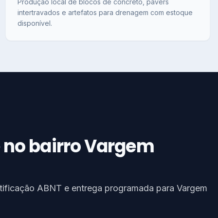
Produção local de blocos de concreto, pavers
intertravados e artefatos para drenagem com estoque
disponível.
 no bairro Vargem
rtificação ABNT e entrega programada para Vargem