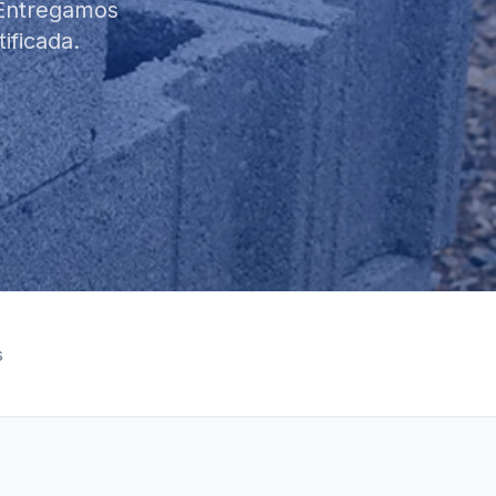
 Entregamos
ificada.
s