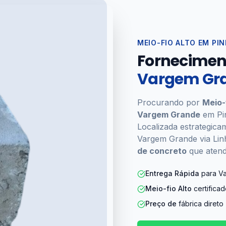
MEIO-FIO ALTO EM PIN
Forneciment
Vargem Gra
Procurando por
Meio-
Vargem Grande
em Pin
Localizada estrategic
Vargem Grande via Linh
de concreto
que atend
Entrega Rápida
para V
Meio-fio Alto
certifica
Preço de
fábrica direto