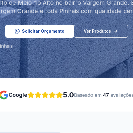
to de Meio-fio Alto no bairro Vargem Grande.
rgem Grande e toda Pinhais com qualidade cert
Solicitar Orçamento
Ver Produtos
inhais
5.0
Google
Baseado em
47
avaliaçõe