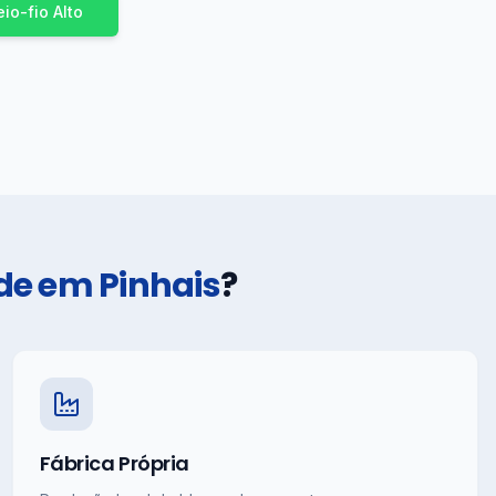
o-fio Alto
de em Pinhais
?
Fábrica Própria