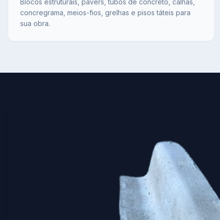
Blocos estruturais, pavers, tubos de concreto, calhas,
concregrama, meios-fios, grelhas e pisos táteis para
sua obra.