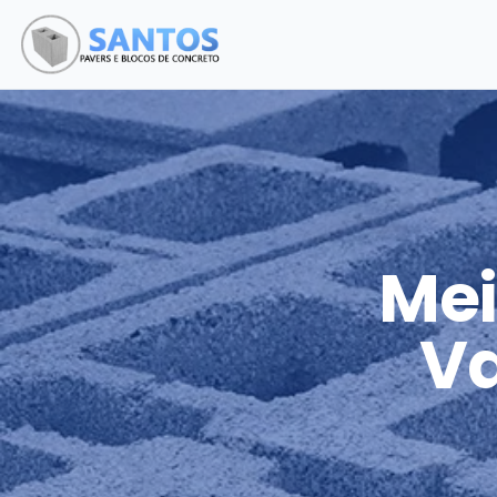
Mei
V