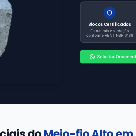
Blocos Certificados
Estruturais e vedação
conforme ABNT NBR 6136
Solicitar Orçamen
ciais do
Meio-fio Alto em