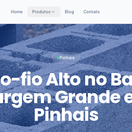
Home
Produtos
Blog
Contato
Pinhais
o-fio Alto no Ba
argem Grande 
Pinhais