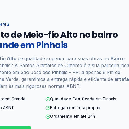
HAIS
o de Meio-fio Alto no bairro
nde em Pinhais
fio Alto
de qualidade superior para suas obras no
Bairro
hais? A Santos Artefatos de Cimento é a sua parceira idea
amente em São José dos Pinhais - PR, a apenas 8 km de
a Verde, garantimos a entrega rápida e eficiente de
artef
em às mais rigorosas normas ABNT.
argem Grande
Qualidade Certificada
em Pinhais
do ABNT
Entrega com
frota própria
Orçamento em
até 24h