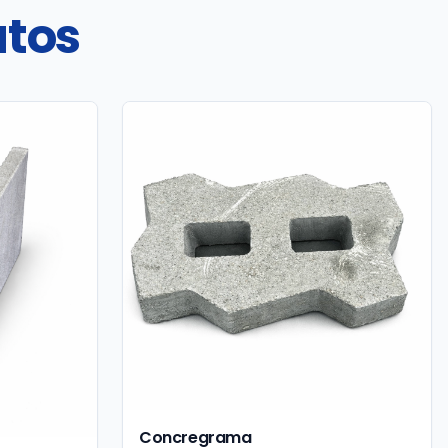
utos
Concregrama