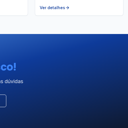
Ver detalhes
sco!
as dúvidas