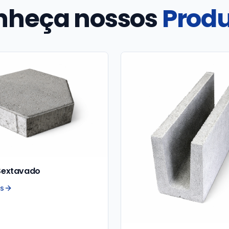
nheça nossos
Prod
Sextavado
es