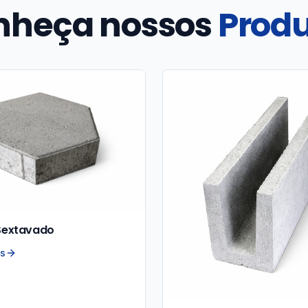
nheça nossos
Prod
Sextavado
es