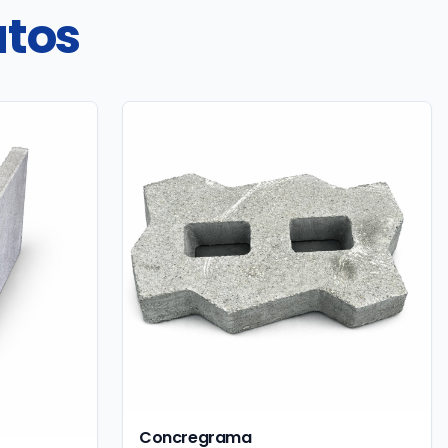
utos
Concregrama